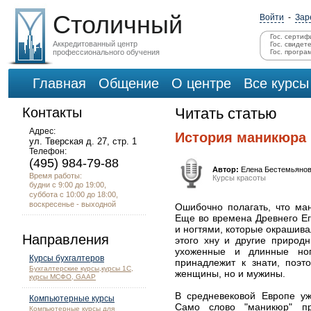
Столичный
Войти
-
Зар
Гос. сертиф
Аккредитованный центр
Гос. свидет
профессионального обучения
Гос. програ
Главная
Общение
О центре
Все курсы
Контакты
Читать статью
Адрес:
История маникюра
ул. Тверская д. 27, стр. 1
Телефон:
(495) 984-79-88
Автор:
Елена Бестемьяно
Время работы:
Курсы красоты
будни с 9:00 до 19:00,
суббота с 10:00 до 18:00,
воскресенье - выходной
Ошибочно полагать, что ма
Еще во времена Древнего Ег
и ногтями, которые окрашива
Направления
этого хну и другие природн
ухоженные и длинные ног
Курсы бухгалтеров
принадлежит к знати, поэт
Бухгалтерские курсы,курсы 1С,
женщины, но и мужины.
курсы МСФО, GAAP
В средневековой Европе у
Компьютерные курсы
Само слово "маникюр" пр
Компьютерные курсы для