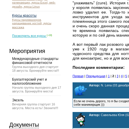
"ухаживать" (cure). История
начинающих, курсы Excel, web-
дизайн, курсы Linux
у короля появилась заусени
ловко удалил ее. Тогда-то 
Курсы красоты
инструментов для ухода з
Курсы парикмахеров,
племянница этого самого ло
наращивание ногтей, курсы
и очень скоро данная проце
массажа
те времена появилась спе
которую и по сей день маник
Посмотреть все курсы
(+10)
А вот первый лак розового цв
уже к 1920 году в магази
Мероприятия
чудесного средства для ног
для киноактрис, но и для все
Международные стандарты
финансовой отчетности
Группа выходного дня стартует
Последние комментарии:
18 августа. Бронируйте места!!!
Первая
|
Предыдущая
|
1
|
2
|
3
|
4
|
5
Бухгалтерский учет и
налогообложение
Автор:
N. Lena (03 декабря
Начало группы выходного дня 17
августа. Бронируйте места!
Эксель
Если не очень дорого, то я бы сходи
Вечерняя группа стартует 16
себе маникюрщик )))
августа. Места есть! Звоните!!!
Автор:
Савельева Юля (02 
Документы