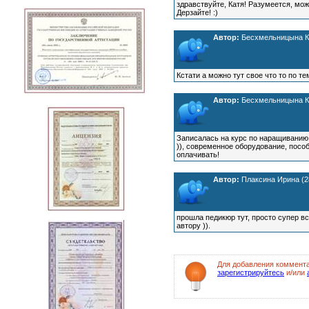
здравствуйте, Катя! Разумеется, мо
Дерзайте! :)
Автор:
Бесхмельницына Кат
Кстати а можно тут свое что то по т
Автор:
Бесхмельницына Кат
Записалась на курс по наращиванию 
)), современное оборудование, посо
оплачивать!
Автор:
Плаксина Ирина (28
прошла педикюр тут, просто супер вс
автору )).
Для добавления коммент
зарегистрируйтесь
и/или