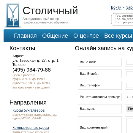
Столичный
Войти
-
Зар
Гос. сертиф
Аккредитованный центр
Гос. свидет
профессионального обучения
Гос. програ
Главная
Общение
О центре
Все курсы
Контакты
Онлайн запись на к
Адрес:
ул. Тверская д. 27, стр. 1
Ваше имя:
Телефон:
(495) 984-79-88
Ваш Е-мейл:
Время работы:
будни с 9:00 до 19:00,
суббота с 10:00 до 18:00,
Ваш телефон:
воскресенье - выходной
Решите антиспам пример:
7 + 
Направления
Ваш курс:
Курсы бухгалтеров
Бухгалтерские курсы,курсы 1С,
курсы МСФО, GAAP
Компьютерные курсы
Ваш комментарий:
Компьютерные курсы для