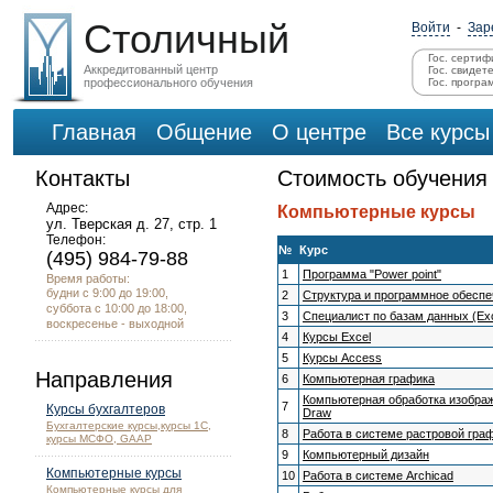
Столичный
Войти
-
Зар
Гос. сертиф
Аккредитованный центр
Гос. свидет
профессионального обучения
Гос. програ
Главная
Общение
О центре
Все курсы
Контакты
Стоимость обучения
Адрес:
Компьютерные курсы
ул. Тверская д. 27, стр. 1
Телефон:
№
Курс
(495) 984-79-88
1
Программа "Power point"
Время работы:
будни с 9:00 до 19:00,
2
Структура и программное обеспе
суббота с 10:00 до 18:00,
3
Специалист по базам данных (Exc
воскресенье - выходной
4
Курсы Excel
5
Курсы Access
Направления
6
Компьютерная графика
Компьютерная обработка изображ
7
Курсы бухгалтеров
Draw
Бухгалтерские курсы,курсы 1С,
8
Работа в системе растровой гра
курсы МСФО, GAAP
9
Компьютерный дизайн
Компьютерные курсы
10
Работа в системе Archicad
Компьютерные курсы для