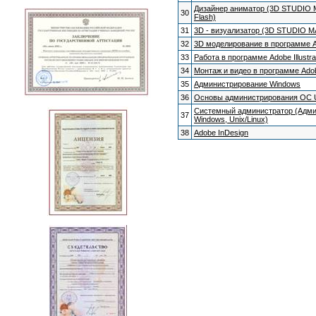
Дизайнер аниматор (3D STUDIO 
30
Flash)
31
3D - визуализатор (3D STUDIO 
32
3D моделирование в программе 
33
Работа в программе Adobe Illustra
34
Монтаж и видео в программе Ado
35
Администрирование Windows
36
Основы администрирования ОС U
Системный администратор (Адм
37
Windows, Unix/Linux)
38
Adobe InDesign