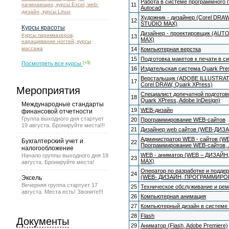
Работа в системе программного 
начинающих, курсы Excel, web-
11
Autocad
дизайн, курсы Linux
Художник - дизайнер (Corel DRA
12
STUDIO MAX)
Курсы красоты
Дизайнер - проектировщик (AUT
Курсы парикмахеров,
13
MAX)
наращивание ногтей, курсы
массажа
14
Компьютерная верстка
15
Подготовка макетов к печати в 
Посмотреть все курсы
(+5)
16
Издательская система Quark Pre
Верстальщик (ADOBE ILLUSTRATO
17
Corel DRAW, Quark XРress)
Мероприятия
Специалист допечатной подготовки 
18
Quark XPress, Adobe InDesign)
Международные стандарты
19
WEB-дизайн
финансовой отчетности
Группа выходного дня стартует
20
Программирование WEB-сайтов
19 августа. Бронируйте места!!!
21
Дизайнер web сайтов (WEB-ДИЗА
Администратор WEB - сайтов (WE
Бухгалтерский учет и
22
Программирование WEB-сайтов, 
налогообложение
WEB - аниматор (WEB – ДИЗАЙН,
Начало группы выходного дня 18
23
MAX)
августа. Бронируйте места!
Оператор по разработке и подде
24
(WEB- ДИЗАЙН, ПРОГРАММИРО
Эксель
Вечерняя группа стартует 17
25
Техническое обслуживание и ре
августа. Места есть! Звоните!!!
26
Компьютерная анимация
27
Компьютерный дизайн в системе 
28
Flash
Документы
29
Аниматор (Flash, Adobe Premiere)