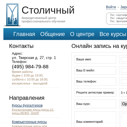
Столичный
Войти
-
Зар
Гос. сертиф
Аккредитованный центр
Гос. свидет
профессионального обучения
Гос. програ
Главная
Общение
О центре
Все курсы
Контакты
Онлайн запись на к
Адрес:
ул. Тверская д. 27, стр. 1
Ваше имя:
Телефон:
(495) 984-79-88
Ваш Е-мейл:
Время работы:
будни с 9:00 до 19:00,
суббота с 10:00 до 18:00,
Ваш телефон:
воскресенье - выходной
Решите антиспам пример:
3 + 
Направления
Ваш курс:
Курсы бухгалтеров
Бухгалтерские курсы,курсы 1С,
курсы МСФО, GAAP
Компьютерные курсы
Ваш комментарий:
Компьютерные курсы для