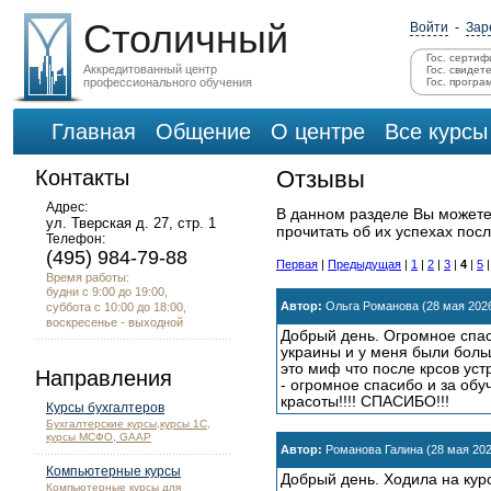
Столичный
Войти
-
Зар
Гос. сертиф
Аккредитованный центр
Гос. свидет
профессионального обучения
Гос. програ
Главная
Общение
О центре
Все курсы
Контакты
Отзывы
Адрес:
В данном разделе Вы можете
ул. Тверская д. 27, стр. 1
прочитать об их успехах посл
Телефон:
(495) 984-79-88
Первая
|
Предыдущая
|
1
|
2
|
3
|
4
|
5
Время работы:
будни с 9:00 до 19:00,
Автор:
Ольга Романова (28 мая 202
суббота с 10:00 до 18:00,
воскресенье - выходной
Добрый день. Огромное спас
украины и у меня были боль
это миф что после крсов уст
Направления
- огромное спасибо и за об
красоты!!!! СПАСИБО!!!
Курсы бухгалтеров
Бухгалтерские курсы,курсы 1С,
курсы МСФО, GAAP
Автор:
Романова Галина (28 мая 202
Компьютерные курсы
Добрый день. Ходила на кур
Компьютерные курсы для