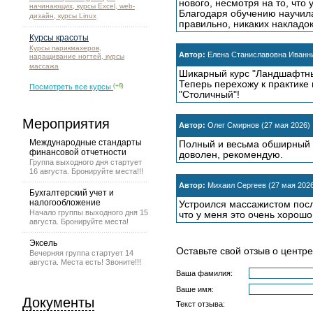
нового, несмотря на то, что
начинающих, курсы Excel, web-
Благодаря обучению научила
дизайн, курсы Linux
правильно, никаких накладок
Курсы красоты
Курсы парикмахеров,
Автор:
Елена Станиславовна Иванни
наращивание ногтей, курсы
массажа
Шикарный курс "Ландшафтны
Теперь перехожу к практике 
Посмотреть все курсы
(+6)
"Столичный"!
Мероприятия
Автор:
Олег Смирнов (27 мая 2026)
Международные стандарты
Полный и весьма обширный к
финансовой отчетности
доволен, рекомендую.
Группа выходного дня стартует
16 августа. Бронируйте места!!!
Автор:
Михаил Сергеев (27 мая 202
Бухгалтерский учет и
налогообложение
Устроился массажистом посл
Начало группы выходного дня 15
что у меня это очень хорош
августа. Бронируйте места!
Эксель
Оставьте свой отзыв о центре
Вечерняя группа стартует 14
августа. Места есть! Звоните!!!
Ваша фамилия:
Ваше имя:
Документы
Текст отзыва: