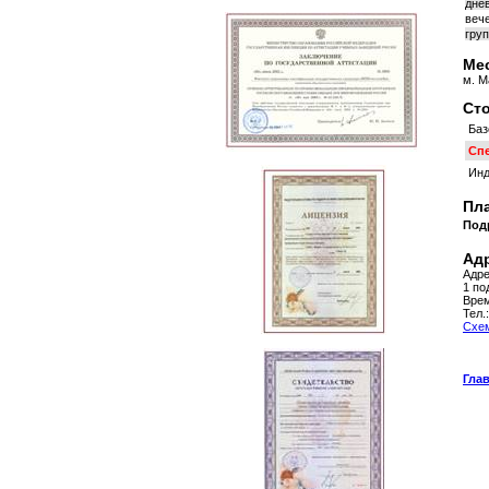
днев
вече
груп
Мес
м. М
Сто
Баз
Сп
Инд
Пла
Под
Адр
Адре
1 по
Врем
Тел.
Схем
Гла