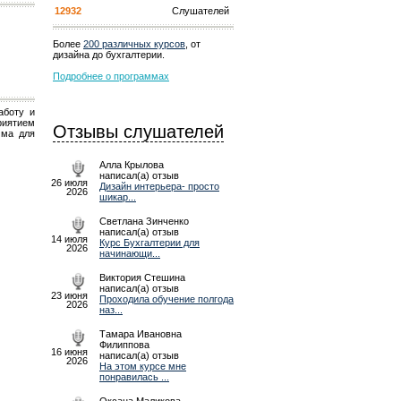
12932
Слушателей
Более
200 различных курсов
, от
дизайна до бухгалтерии.
Подробнее о программах
аботу и
риятием
Отзывы слушателей
мма для
Алла Крылова
написал(а) отзыв
26 июля
Дизайн интерьера- просто
2026
шикар...
Светлана Зинченко
написал(а) отзыв
14 июля
Курс Бухгалтерии для
2026
начинающи...
Виктория Стешина
написал(а) отзыв
23 июня
Проходила обучение полгода
2026
наз...
Тамара Ивановна
Филиппова
16 июня
написал(а) отзыв
2026
На этом курсе мне
понравилась ...