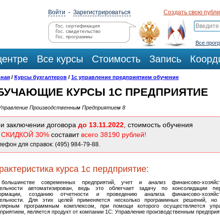
Войти
-
Зарегистрироваться
Создать свою публ
Гос. сертификация
Гос. свидетельство
Гос. программы
Все прог
центре
Все курсы
Стоимость
Запись
Коорд
вная
/
Курсы бухгалтеров
/
1с управление предприятием обучение
БУЧАЮЩИЕ КУРСЫ 1С ПРЕДПРИЯТИЕ
 Управление Производственным Предприятием 8
и заключении договора
до 13.11.2022
, стоимость обучения
о
СКИДКОЙ 30%
составит
всего 38190 рублей!
лефон для справок: (495) 984-79-88.
рактеристика курса 1с пердприятие:
большинстве современных предприятий, учет и анализ финансово-хозяйст
тельности автоматизирован, ведь это облегчает задачу по консолидации пе
ормации, созданию отчетности и проведению анализа финансово-хозяйст
тельности. Для этих целей применяется несколько программных решений, н
улярным программным комплексом, при помощи которого осуществляется упр
приятием, является продукт от компании 1С: Управление производственным предприя