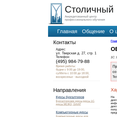
Столичный
Аккредитованный центр
профессионального обучения
Главная
Общение
О 
Контакты
Гла
О
Адрес:
ул. Тверская д. 27, стр. 1
Телефон:
1С:
(495) 984-79-88
Пр
Время работы:
будни с 9:00 до 19:00,
с
суббота с 10:00 до 18:00,
Те
воскресенье - выходной
Направления
Ха
Курсы бухгалтеров
На 
дея
Бухгалтерские курсы,курсы 1С,
инф
курсы МСФО, GAAP
дея
поп
Компьютерные курсы
пред
Компьютерные курсы для