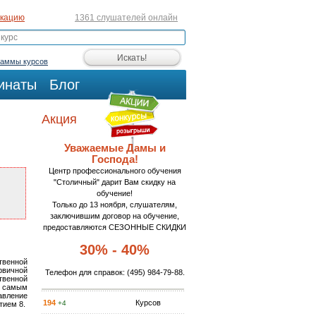
икацию
1361 слушателей онлайн
раммы курсов
инаты
Блог
Акция
Уважаемые Дамы и
Господа!
Центр профессионального обучения
"Столичный" дарит Вам скидку на
обучение!
Только до 13 ноября, слушателям,
заключившим договор на обучение,
предоставляются СЕЗОННЫЕ СКИДКИ
30% - 40%
венной
рвичной
Телефон для справок:
(495) 984-79-88
.
венной
о самым
авление
194
Курсов
+4
тием 8.