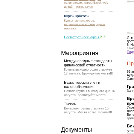
начинающих, курсы Excel, web-
дизайн, курсы Linux
Курсы красоты
Курсы парикмахеров,
наращивание ногтей, курсы
массажа
Посмотреть все курсы
(+12)
И в
дост
8 Н
само
Мероприятия
Подр
Международные стандарты
Пр
финансовой отчетности
Группа выходного дня стартует
86 а
17 августа. Бронируйте места!!!
Ауди
Само
Бухгалтерский учет и
Гра
налогообложение
Заня
Начало группы выходного дня 16
августа. Бронируйте места!
Вре
пр
Эксель
Утре
Вечерняя группа стартует 15
Днев
августа. Места есть! Звоните!!!
Вече
Груп
Бли
Документы
утре