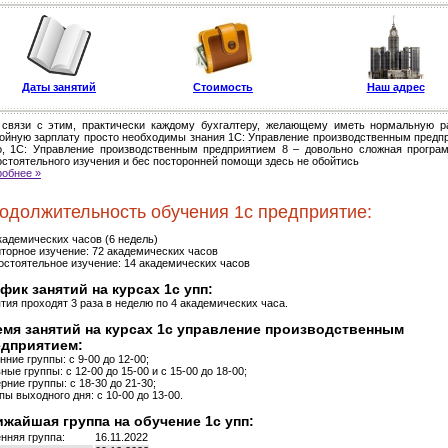
Даты занятий
Стоимость
Наш адрес
 связи с этим, практически каждому бухгалтеру, желающему иметь нормальную р
ойную зарплату просто необходимы знания 1С: Управление производственным предп
о, 1С: Управление производственным предприятием 8 – довольно сложная програ
стоятельного изучения и бес посторонней помощи здесь не обойтись
обнее »
одолжительность обучения 1с предприятие:
кадемических часов (6 недель)
торное изучение: 72 академических часов
стоятельное изучение: 14 академических часов
фик занятий на курсах 1с упп:
тия проходят 3 раза в неделю по 4 академических часа.
мя занятий на курсах 1с управление производственным
едприятием:
нние группы: с 9-00 до 12-00;
ные группы: с 12-00 до 15-00 и с 15-00 до 18-00;
рние группы: с 18-30 до 21-30;
пы выходного дня: с 10-00 до 13-00.
жайшая группа на обучение 1с упп:
нняя группа:
16.11.2022