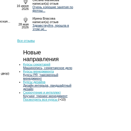
Оксана Маликова
написал(а) отзыв
16 июня
Очень хорошие занятия по
2026
фотош...
Ирина Власова
ская...
написал(а) отзыв
28 мая
Здравствуйте, прошла в
2026
этом це...
Все отзывы
Новые
направления
Курсы секретарей
Машинопись, секретарское дело
Курсы менеджмента
о двор)
Курсы PR, таможенный
менеджмент
Курсы дизайна
Дизайн интерьра, ландшафтный
дизайн
Скорочтение и интеллект
Коучинг, тренинг-менеджмент
Посмотреть все курсы
(+10)