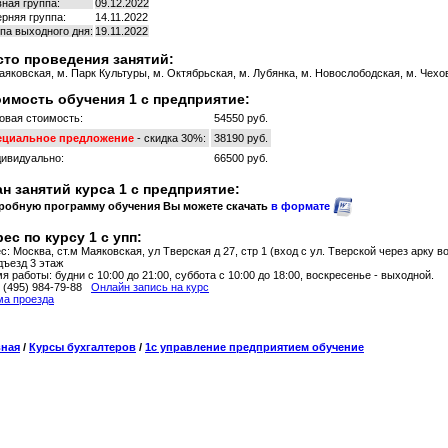
ная группа:
09.12.2022
рняя группа:
14.11.2022
па выходного дня:
19.11.2022
то проведения занятий:
аяковская, м. Парк Культуры, м. Октябрьская, м. Лубянка, м. Новослободская, м. Чехов
имость обучения 1 с предприятие:
овая стоимость:
54550 руб.
ециальное предложение
- скидка 30%:
38190 руб.
ивидуально:
66500 руб.
н занятий курса 1 с предприятие:
робную программу обучения Вы можете скачать
в формате
ес по курсу 1 с упп:
с: Москва, ст.м Маяковская, ул Тверская д 27, стр 1 (вход с ул. Тверской через арку в
дъезд 3 этаж
я работы: будни с 10:00 до 21:00, суббота с 10:00 до 18:00, воскресенье - выходной.
: (495) 984-79-88
Онлайн запись на курс
а проезда
вная
/
Курсы бухгалтеров
/
1с управление предприятием обучение