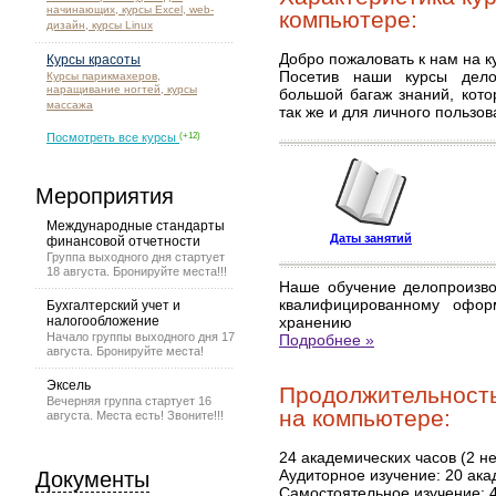
начинающих, курсы Excel, web-
компьютере:
дизайн, курсы Linux
Добро пожаловать к нам на к
Курсы красоты
Посетив наши курсы дело
Курсы парикмахеров,
наращивание ногтей, курсы
большой багаж знаний, кото
массажа
так же и для личного пользов
Посмотреть все курсы
(+12)
Мероприятия
Международные стандарты
Даты занятий
финансовой отчетности
Группа выходного дня стартует
18 августа. Бронируйте места!!!
Наше обучение делопроизво
квалифицированному офор
Бухгалтерский учет и
налогообложение
хранению
Начало группы выходного дня 17
Подробнее »
августа. Бронируйте места!
Эксель
Продолжительность
Вечерняя группа стартует 16
на компьютере:
августа. Места есть! Звоните!!!
24 академических часов (2 н
Аудиторное изучение: 20 ака
Документы
Самостоятельное изучение: 