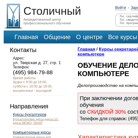
Столичный
Войти
-
Зар
Гос. сертиф
Аккредитованный центр
Гос. свидет
профессионального обучения
Гос. програ
Главная
Общение
О центре
Все курсы
Контакты
Главная
/
Курсы секретаре
компьютере
Адрес:
ул. Тверская д. 27, стр. 1
ОБУЧЕНИЕ ДЕЛ
Телефон:
(495) 984-79-88
КОМПЬЮТЕРЕ
Время работы:
будни с 9:00 до 19:00,
Делопроизводство на комп
суббота с 10:00 до 18:00,
воскресенье - выходной
При заключении дого
обучения
Направления
со
СКИДКОЙ 30%
сос
Курсы бухгалтеров
Телефон для справок: (495)
Бухгалтерские курсы,курсы 1С,
курсы МСФО, GAAP
Компьютерные курсы
Характеристика ку
Компьютерные курсы для