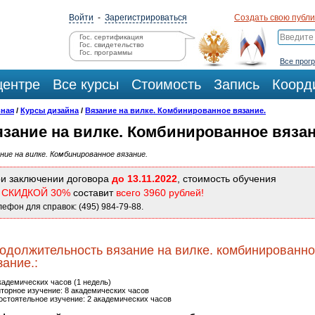
Войти
-
Зарегистрироваться
Создать свою публ
Гос. сертификация
Гос. свидетельство
Гос. программы
Все прог
центре
Все курсы
Стоимость
Запись
Коорд
вная
/
Курсы дизайна
/
Вязание на вилке. Комбинированное вязание.
язание на вилке. Комбинированное вязан
ние на вилке. Комбинированное вязание.
и заключении договора
до 13.11.2022
, стоимость обучения
о
СКИДКОЙ 30%
составит
всего 3960 рублей!
лефон для справок: (495) 984-79-88.
одолжительность вязание на вилке. комбинированн
зание.:
кадемических часов (1 недель)
торное изучение: 8 академических часов
стоятельное изучение: 2 академических часов