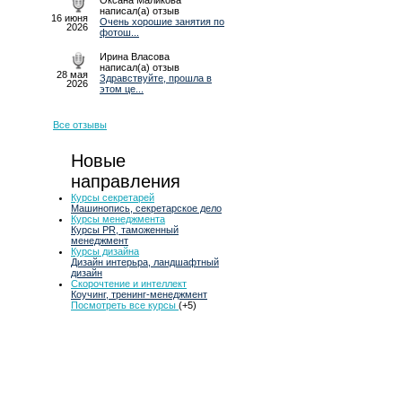
Оксана Маликова
написал(а) отзыв
16 июня
Очень хорошие занятия по
2026
фотош...
Ирина Власова
написал(а) отзыв
28 мая
Здравствуйте, прошла в
2026
этом це...
Все отзывы
Новые
направления
Курсы секретарей
Машинопись, секретарское дело
Курсы менеджмента
Курсы PR, таможенный
менеджмент
Курсы дизайна
Дизайн интерьра, ландшафтный
дизайн
Скорочтение и интеллект
Коучинг, тренинг-менеджмент
Посмотреть все курсы
(+5)