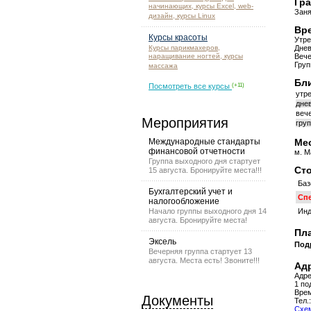
Гра
начинающих, курсы Excel, web-
Заня
дизайн, курсы Linux
Вре
Курсы красоты
Утре
Курсы парикмахеров,
Днев
наращивание ногтей, курсы
Вече
Груп
массажа
Бли
Посмотреть все курсы
(+11)
утре
днев
вече
Мероприятия
груп
Международные стандарты
Мес
финансовой отчетности
м. М
Группа выходного дня стартует
Сто
15 августа. Бронируйте места!!!
Баз
Бухгалтерский учет и
Сп
налогообложение
Начало группы выходного дня 14
Инд
августа. Бронируйте места!
Пла
Эксель
Под
Вечерняя группа стартует 13
августа. Места есть! Звоните!!!
Адр
Адре
1 по
Врем
Документы
Тел.
Схем