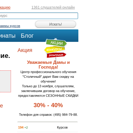
икацию
1361 слушателей онлайн
раммы курсов
инаты
Блог
Акция
ие.
Уважаемые Дамы и
Господа!
Центр профессионального обучения
"Столичный" дарит Вам скидку на
обучение!
Только до 13 ноября, слушателям,
заключившим договор на обучение,
предоставляются СЕЗОННЫЕ СКИДКИ
30% - 40%
ое
Телефон для справок:
(495) 984-79-88
.
194
Курсов
+2