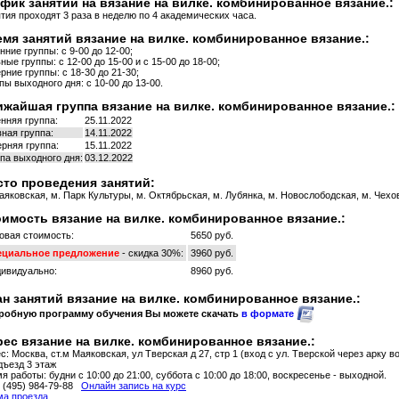
фик занятий на вязание на вилке. комбинированное вязание.:
тия проходят 3 раза в неделю по 4 академических часа.
мя занятий вязание на вилке. комбинированное вязание.:
нние группы: с 9-00 до 12-00;
ные группы: с 12-00 до 15-00 и с 15-00 до 18-00;
рние группы: с 18-30 до 21-30;
пы выходного дня: с 10-00 до 13-00.
жайшая группа вязание на вилке. комбинированное вязание.:
нняя группа:
25.11.2022
ная группа:
14.11.2022
рняя группа:
15.11.2022
па выходного дня:
03.12.2022
то проведения занятий:
аяковская, м. Парк Культуры, м. Октябрьская, м. Лубянка, м. Новослободская, м. Чехов
имость вязание на вилке. комбинированное вязание.:
овая стоимость:
5650 руб.
ециальное предложение
- скидка 30%:
3960 руб.
ивидуально:
8960 руб.
н занятий вязание на вилке. комбинированное вязание.:
робную программу обучения Вы можете скачать
в формате
ес вязание на вилке. комбинированное вязание.:
с: Москва, ст.м Маяковская, ул Тверская д 27, стр 1 (вход с ул. Тверской через арку в
дъезд 3 этаж
я работы: будни с 10:00 до 21:00, суббота с 10:00 до 18:00, воскресенье - выходной.
: (495) 984-79-88
Онлайн запись на курс
а проезда