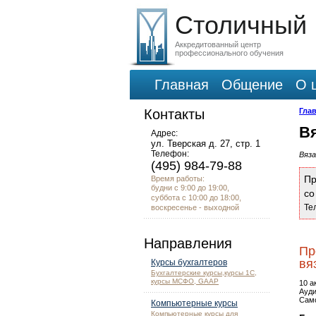
Столичный
Аккредитованный центр
профессионального обучения
Главная
Общение
О 
Контакты
Гла
В
Адрес:
ул. Тверская д. 27, стр. 1
Телефон:
Вяза
(495) 984-79-88
Пр
Время работы:
будни с 9:00 до 19:00,
с
суббота с 10:00 до 18:00,
Те
воскресенье - выходной
Направления
Пр
вя
Курсы бухгалтеров
Бухгалтерские курсы,курсы 1С,
курсы МСФО, GAAP
10 а
Ауди
Само
Компьютерные курсы
Компьютерные курсы для