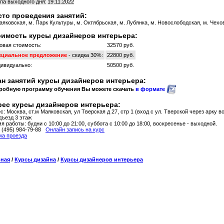
па выходного дня:
19.11.2022
то проведения занятий:
аяковская, м. Парк Культуры, м. Октябрьская, м. Лубянка, м. Новослободская, м. Чехов
оимость курсы дизайнеров интерьера:
овая стоимость:
32570 руб.
ециальное предложение
- скидка 30%:
22800 руб.
ивидуально:
50500 руб.
н занятий курсы дизайнеров интерьера:
робную программу обучения Вы можете скачать
в формате
рес курсы дизайнеров интерьера:
с: Москва, ст.м Маяковская, ул Тверская д 27, стр 1 (вход с ул. Тверской через арку в
дъезд 3 этаж
я работы: будни с 10:00 до 21:00, суббота с 10:00 до 18:00, воскресенье - выходной.
: (495) 984-79-88
Онлайн запись на курс
а проезда
вная
/
Курсы дизайна
/
Курсы дизайнеров интерьера