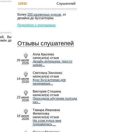
12932
Слушателей
Более
200 различных курсов
, от
дизайна до бухгалтерии.
Подробнее о программах
дей, Вы
емён до
Отзывы слушателей
Алла Крылова
написал(а) отзыв
26 июля
Дизайн интерьера- просто
2026
шикар...
Светлана Зинченко
написал(а) отзыв
14 июля
Курс Бухгалтерии для
2026
начинающи...
Виктория Стешина
написал(а) отзыв
23 июня
Проходила обучение полгода
2026
наз...
Тамара Ивановна
Филиппова
16 июня
написал(а) отзыв
2026
На этом курсе мне
понравилась ...