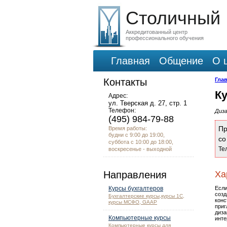
Столичный
Аккредитованный центр
профессионального обучения
Главная
Общение
О 
Контакты
Гла
К
Адрес:
ул. Тверская д. 27, стр. 1
Телефон:
Диза
(495) 984-79-88
Пр
Время работы:
будни с 9:00 до 19:00,
с
суббота с 10:00 до 18:00,
Те
воскресенье - выходной
Направления
Ха
Курсы бухгалтеров
Есл
соз
Бухгалтерские курсы,курсы 1С,
кон
курсы МСФО, GAAP
при
диз
Компьютерные курсы
инте
Компьютерные курсы для