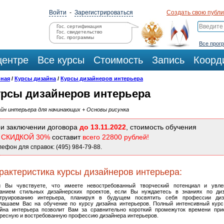
Войти
-
Зарегистрироваться
Создать свою публ
Гос. сертификация
Гос. свидетельство
Гос. программы
Все прог
центре
Все курсы
Стоимость
Запись
Коорд
вная
/
Курсы дизайна
/
Курсы дизайнеров интерьера
урсы дизайнеров интерьера
йн интерьера для начинающих + Основы рисунка
и заключении договора
до 13.11.2022
, стоимость обучения
о
СКИДКОЙ 30%
составит
всего 22800 рублей!
лефон для справок: (495) 984-79-88.
рактеристика курсы дизайнеров интерьера:
и Вы чувствуете, что имеете невостребованный творческий потенциал и увле
данием стильных дизайнерских проектов, если Вы нуждаетесь в знаниях по ди
струированию интерьера, планируя в будущем посвятить себя профессии диз
глашаем Вас на обучение по курсу дизайна интерьеров. Полный интенсивный кур
айна интерьера позволит Вам за сравнительно короткий промежуток времени при
ресную и востребованную профессию дизайнера интерьеров.