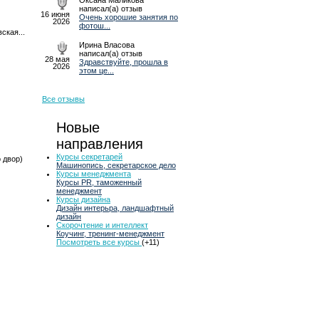
Оксана Маликова
написал(а) отзыв
16 июня
Очень хорошие занятия по
2026
фотош...
ская...
Ирина Власова
написал(а) отзыв
28 мая
Здравствуйте, прошла в
2026
этом це...
Все отзывы
Новые
направления
Курсы секретарей
о двор)
Машинопись, секретарское дело
Курсы менеджмента
Курсы PR, таможенный
менеджмент
Курсы дизайна
Дизайн интерьра, ландшафтный
дизайн
Скорочтение и интеллект
Коучинг, тренинг-менеджмент
Посмотреть все курсы
(+11)