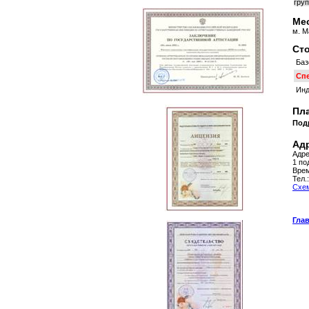
груп
Мес
м. М
Ст
Баз
Сп
Инд
Пла
Под
Ад
Адре
1 по
Врем
Тел.
Схем
Гла