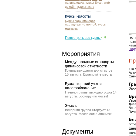
начинающих, курсы Excel, web-
дизайн, курсы Linux
Курсы красоты
Курсы парикмахеров,
наращивание ногтей, курсы
массажа
Посмотреть все курсы
(+7)
Во 
позн
наши
Подр
Мероприятия
Пр
Международные стандарты
финансовой отчетности
110 
Группа выходного дня стартует
Ауди
15 августа. Бронируйте места!!!
Само
Бухгалтерский учет и
Гра
налогообложение
Заня
Начало группы выходного дня 14
Вре
августа. Бронируйте места!
Утре
Днев
Эксель
Вече
Вечерняя группа стартует 13
Груп
августа. Места есть! Звоните!!!
Бл
утре
днев
Документы
вече