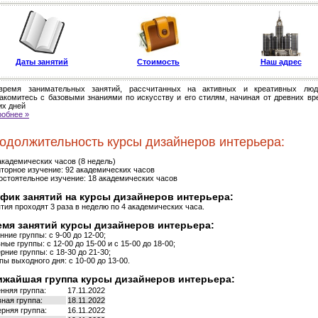
Даты занятий
Стоимость
Наш адрес
время занимательных занятий, рассчитанных на активных и креативных лю
акомитесь с базовыми знаниями по искусству и его стилям, начиная от древних вр
х дней
обнее »
одолжительность курсы дизайнеров интерьера:
академических часов (8 недель)
торное изучение: 92 академических часов
стоятельное изучение: 18 академических часов
фик занятий на курсы дизайнеров интерьера:
тия проходят 3 раза в неделю по 4 академических часа.
мя занятий курсы дизайнеров интерьера:
нние группы: с 9-00 до 12-00;
ные группы: с 12-00 до 15-00 и с 15-00 до 18-00;
рние группы: с 18-30 до 21-30;
пы выходного дня: с 10-00 до 13-00.
ижайшая группа курсы дизайнеров интерьера:
нняя группа:
17.11.2022
ная группа:
18.11.2022
рняя группа:
16.11.2022