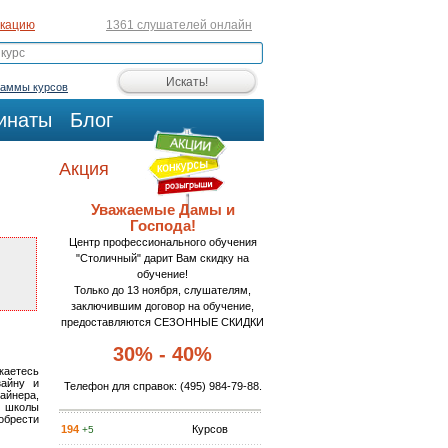
икацию
1361 слушателей онлайн
раммы курсов
инаты
Блог
Акция
Уважаемые Дамы и
Господа!
Центр профессионального обучения
"Столичный" дарит Вам скидку на
обучение!
Только до 13 ноября, слушателям,
заключившим договор на обучение,
предоставляются СЕЗОННЫЕ СКИДКИ
30% - 40%
каетесь
зайну и
Телефон для справок:
(495) 984-79-88
.
айнера,
с школы
обрести
194
Курсов
+5