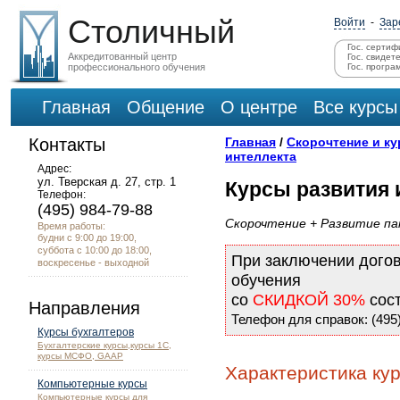
Столичный
Войти
-
Зар
Гос. сертиф
Аккредитованный центр
Гос. свидет
профессионального обучения
Гос. програ
Главная
Общение
О центре
Все курсы
Контакты
Главная
/
Скорочтение и ку
интеллекта
Адрес:
ул. Тверская д. 27, стр. 1
Курсы развития 
Телефон:
(495) 984-79-88
Скорочтение + Развитие п
Время работы:
будни с 9:00 до 19:00,
суббота с 10:00 до 18:00,
При заключении дого
воскресенье - выходной
обучения
со
СКИДКОЙ 30%
сос
Направления
Телефон для справок: (495)
Курсы бухгалтеров
Бухгалтерские курсы,курсы 1С,
курсы МСФО, GAAP
Характеристика кур
Компьютерные курсы
Компьютерные курсы для