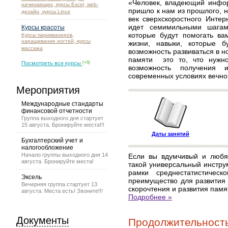
«Человек, владеющий инфор
начинающих, курсы Excel, web-
пришло к нам из прошлого, н
дизайн, курсы Linux
век сверхскоростного Интер
идет семимильными шагам
Курсы красоты
которые будут помогать ва
Курсы парикмахеров,
наращивание ногтей, курсы
жизни, навыки, которые 
массажа
возможность развиваться в н
памяти это то, что нужно
Посмотреть все курсы
(+5)
возможность получения
современных условиях вечно
Мероприятия
Международные стандарты
финансовой отчетности
Группа выходного дня стартует
15 августа. Бронируйте места!!!
Даты занятий
Бухгалтерский учет и
налогообложение
Начало группы выходного дня 14
Если вы вдумчивый и любя
августа. Бронируйте места!
такой универсальный инстру
рамки среднестатистичес
Эксель
преимущество для развития 
Вечерняя группа стартует 13
скорочтения и развития памя
августа. Места есть! Звоните!!!
Подробнее »
Документы
Продолжительность