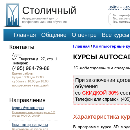
Столичный
Войти
-
Зар
Гос. сертиф
Аккредитованный центр
Гос. свидет
профессионального обучения
Гос. програ
Главная
Общение
О центре
Все курсы
Контакты
Главная
/
Компьютерные к
Адрес:
КУРСЫ AUTOCA
ул. Тверская д. 27, стр. 1
Телефон:
(495) 984-79-88
3D моделирование в програ
Время работы:
будни с 9:00 до 19:00,
При заключении дого
суббота с 10:00 до 18:00,
воскресенье - выходной
обучения
со
СКИДКОЙ 30%
сос
Телефон для справок: (495)
Направления
Курсы бухгалтеров
Бухгалтерские курсы,курсы 1С,
Характеристика кур
курсы МСФО, GAAP
Компьютерные курсы
В программе курса 3D мод
Компьютерные курсы для