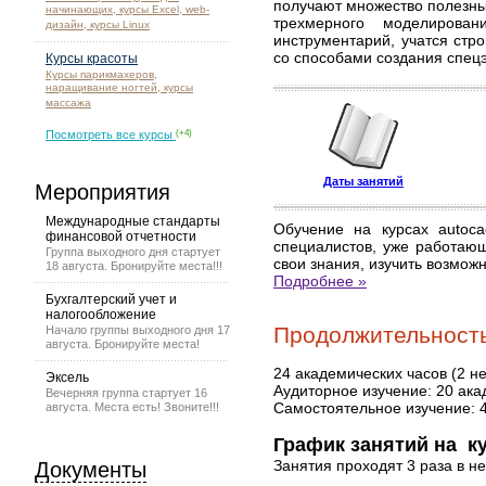
получают множество полезных
начинающих, курсы Excel, web-
трехмерного моделирова
дизайн, курсы Linux
инструментарий, учатся стр
со способами создания спец
Курсы красоты
Курсы парикмахеров,
наращивание ногтей, курсы
массажа
Посмотреть все курсы
(+4)
Даты занятий
Мероприятия
Международные стандарты
Обучение на курсах autoca
финансовой отчетности
специалистов, уже работаю
Группа выходного дня стартует
свои знания, изучить возмо
18 августа. Бронируйте места!!!
Подробнее »
Бухгалтерский учет и
налогообложение
Продолжительность
Начало группы выходного дня 17
августа. Бронируйте места!
24 академических часов (2 н
Эксель
Аудиторное изучение: 20 ака
Вечерняя группа стартует 16
Самостоятельное изучение: 
августа. Места есть! Звоните!!!
График занятий на ку
Занятия проходят 3 раза в н
Документы